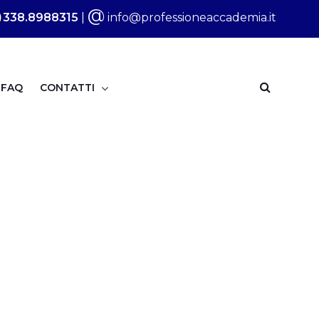
@
338.8988315
|
info@professioneaccademia.it
FAQ
CONTATTI