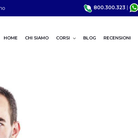
800.300.323
|
ino
HOME
CHI SIAMO
CORSI
BLOG
RECENSIONI